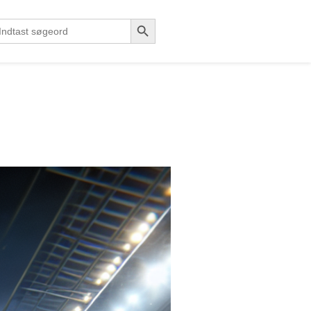
Search Button
arch
r: