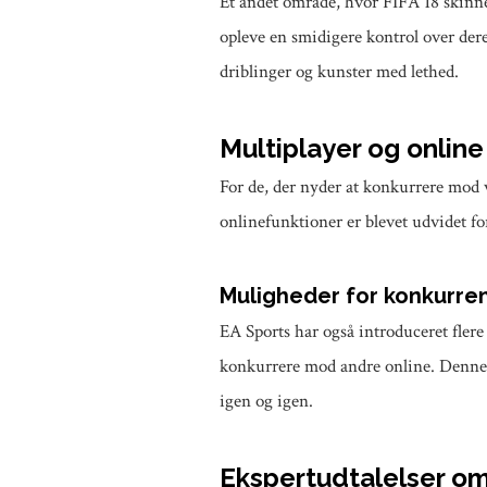
Et andet område, hvor FIFA 18 skinner
opleve en smidigere kontrol over dere
driblinger og kunster med lethed.
Multiplayer og online
For de, der nyder at konkurrere mod ve
onlinefunktioner er blevet udvidet fo
Muligheder for konkurre
EA Sports har også introduceret fle
konkurrere mod andre online. Denne fu
igen og igen.
Ekspertudtalelser om