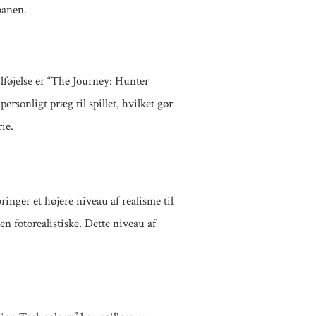
 banen.
tilføjelse er “The Journey: Hunter
ersonligt præg til spillet, hvilket gør
rie.
inger et højere niveau af realisme til
n fotorealistiske. Dette niveau af