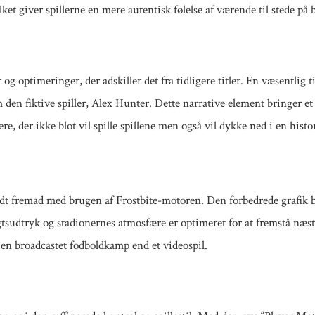
ilket giver spillerne en mere autentisk følelse af værende til stede på
og optimeringer, der adskiller det fra tidligere titler. En væsentlig 
den fiktive spiller, Alex Hunter. Dette narrative element bringer et p
re, der ikke blot vil spille spillene men også vil dykke ned i en histo
ridt fremad med brugen af Frostbite-motoren. Den forbedrede grafik br
tsudtryk og stadionernes atmosfære er optimeret for at fremstå næste
om en broadcastet fodboldkamp end et videospil.