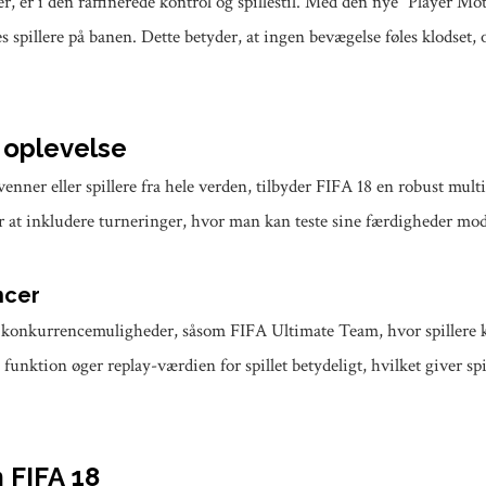
, er i den raffinerede kontrol og spillestil. Med den nye “Player Mo
s spillere på banen. Dette betyder, at ingen bevægelse føles klodset,
 oplevelse
nner eller spillere fra hele verden, tilbyder FIFA 18 en robust multip
r at inkludere turneringer, hvor man kan teste sine færdigheder mod
ncer
re konkurrencemuligheder, såsom FIFA Ultimate Team, hvor spiller
nktion øger replay-værdien for spillet betydeligt, hvilket giver spil
 FIFA 18