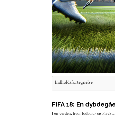
Indholdsfortegnelse
FIFA 18: En dybdegå
I en verden, hvor fodbold- og PlaySta