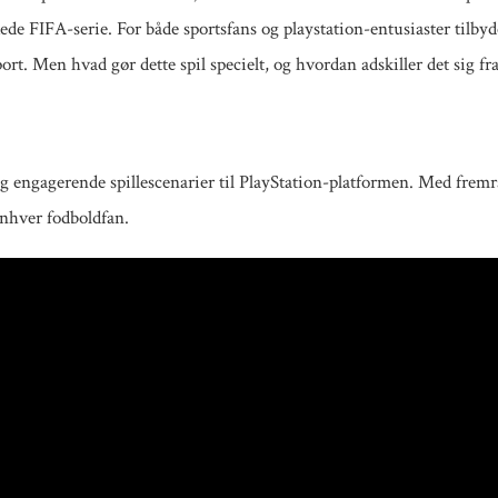
kede FIFA-serie. For både sportsfans og playstation-entusiaster tilby
ort. Men hvad gør dette spil specielt, og hvordan adskiller det sig f
og engagerende spillescenarier til PlayStation-platformen. Med fremr
 enhver fodboldfan.