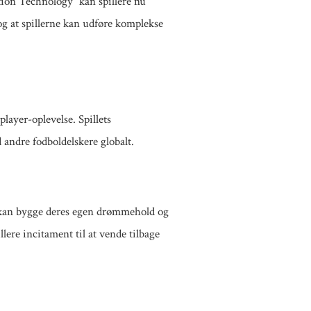
tion Technology” kan spillere nu
 og at spillerne kan udføre komplekse
layer-oplevelse. Spillets
 andre fodboldelskere globalt.
e kan bygge deres egen drømmehold og
lere incitament til at vende tilbage