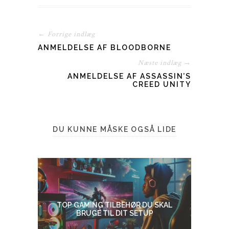
← Forrige indlæg
ANMELDELSE AF BLOODBORNE
Næste indlæg →
ANMELDELSE AF ASSASSIN’S
CREED UNITY
DU KUNNE MÅSKE OGSÅ LIDE
TOP GAMING TILBEHØR DU SKAL
BRUGE TIL DIT SETUP