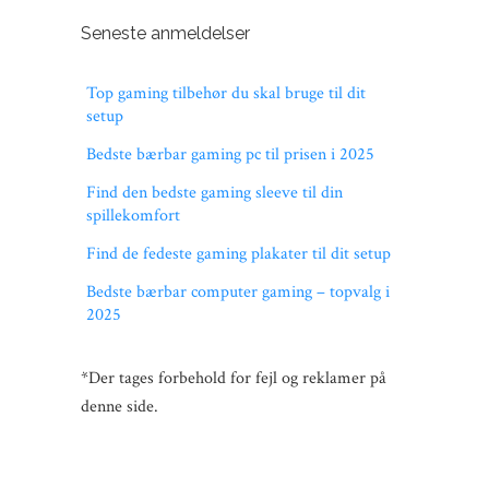
Seneste anmeldelser
Top gaming tilbehør du skal bruge til dit
setup
Bedste bærbar gaming pc til prisen i 2025
Find den bedste gaming sleeve til din
spillekomfort
Find de fedeste gaming plakater til dit setup
Bedste bærbar computer gaming – topvalg i
2025
*Der tages forbehold for fejl og reklamer på
denne side.