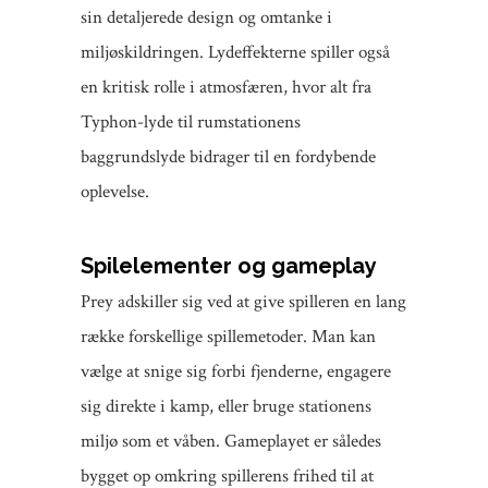
sin detaljerede design og omtanke i
miljøskildringen. Lydeffekterne spiller også
en kritisk rolle i atmosfæren, hvor alt fra
Typhon-lyde til rumstationens
baggrundslyde bidrager til en fordybende
oplevelse.
Spilelementer og gameplay
Prey adskiller sig ved at give spilleren en lang
række forskellige spillemetoder. Man kan
vælge at snige sig forbi fjenderne, engagere
sig direkte i kamp, eller bruge stationens
miljø som et våben. Gameplayet er således
bygget op omkring spillerens frihed til at