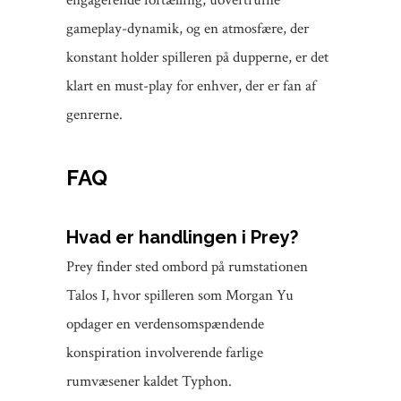
engagerende fortælling, uovertrufne
gameplay-dynamik, og en atmosfære, der
konstant holder spilleren på dupperne, er det
klart en must-play for enhver, der er fan af
genrerne.
FAQ
Hvad er handlingen i Prey?
Prey finder sted ombord på rumstationen
Talos I, hvor spilleren som Morgan Yu
opdager en verdensomspændende
konspiration involverende farlige
rumvæsener kaldet Typhon.