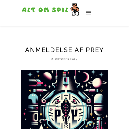
ANMELDELSE AF PREY
8. OKTOBER 2024