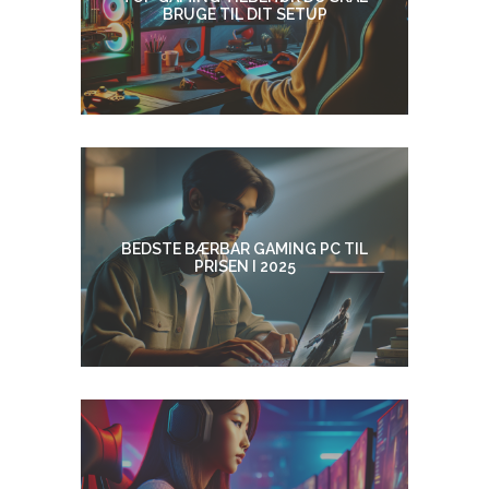
BRUGE TIL DIT SETUP
BEDSTE BÆRBAR GAMING PC TIL
PRISEN I 2025