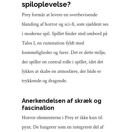
spiloplevelse?
Prey formår at levere en overbevisende
blanding af horror og sci-fi, som sjældent ses
i moderne spil. Spillet finder sted ombord på
Talos I, en rumstation fyldt med
hemmeligheder og farer. Det er dette miljø,
der spiller en central rolle i spillet, idet det
lykkes at skabe en atmosfære, der både er
trykkende og dragende.
Anerkendelsen af skræk og
fascination
Horror-elementerne i Prey er ikke kun til
pynt. De fungerer som en integreret del af