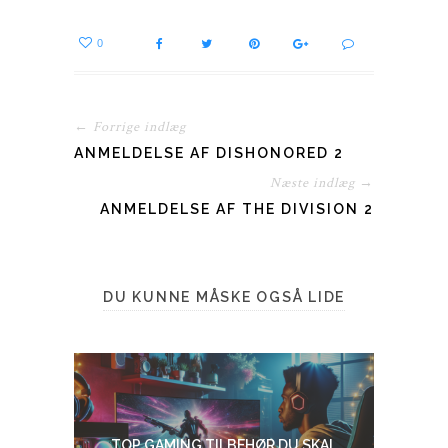
0
← Forrige indlæg
ANMELDELSE AF DISHONORED 2
Næste indlæg →
ANMELDELSE AF THE DIVISION 2
DU KUNNE MÅSKE OGSÅ LIDE
TOP GAMING TILBEHØR DU SKAL